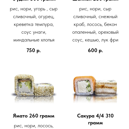
рис, нори, угорь , сыр
рис, нори, сыр
сливочный, огурец,
сливочный, снежный
креветка темпура,
краб, лосось, бекон
соус унаги,
опаленный, ореховый
миндальные хлопья
соус, кешью, лук фри
750
р.
600
р.
Ямато 260 грамм
Сакура 4/4 310
грамм
рис, нори, лосось,