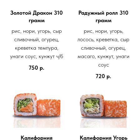
Золотой Дракон 310
Радужный ролл 310
грамм
грамм
рис, нори, угорь, сыр
рис, нори, угорь,
сливочный, огурец,
лосось, креветка, сыр
креветка темпура,
сливочный, огурец,
унаги соус, кунжут ч/б
масаго, кунжут, унаги
соус
750
р.
720
р.
Калифорния
Калифорния Угорь