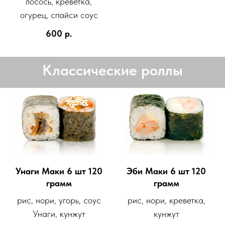
лосось, креветка,
огурец, спайси соус
600
р.
Классические роллы
Унаги Маки 6 шт 120
Эби Маки 6 шт 120
грамм
грамм
рис, нори, угорь, соус
рис, нори, креветка,
Унаги, кунжут
кунжут