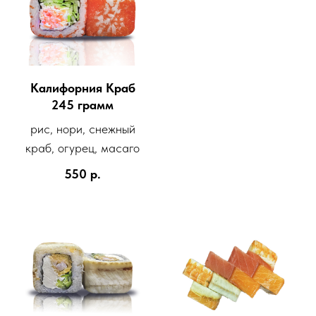
Калифорния Краб
245 грамм
рис, нори, снежный
краб, огурец, масаго
550
р.