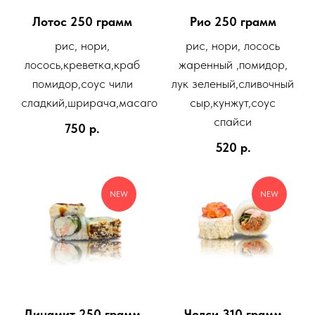
Лотос 250 грамм
Рио 250 грамм
рис, нори,
рис, нори, лосось
лосось,креветка,краб
жаренный ,помидор,
помидор,соус чили
лук зеленый,сливочный
сладкий,шрирача,масаго
сыр,кунжут,соус
спайси
750
р.
520
р.
NEW
NEW
Динамит 250 грамм
Челси 310 грамм