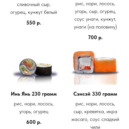
рис, нори, лосось,
сливочный сыр,
угорь, сыр, огурец,
огурец, кунжут белый
соус унаги, кунжут,
550
р.
унаги (на половину)
700
р.
Инь Янь 230 грамм
Сэнсэй 330 грамм
рис, нори, лосось,
рис, нори, лосось,
угорь, огурец
сыр, креветка, икра
масаго, соус сладкий
600
р.
чили