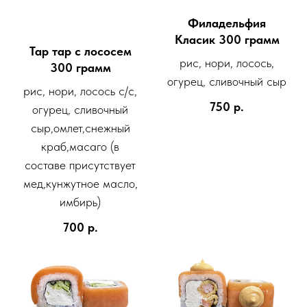
Филадельфия
Класик 300 грамм
Тар тар с лососем
рис, нори, лосось,
300 грамм
огурец, сливочный сыр
рис, нори, лосось с/с,
750
р.
огурец, сливочный
сыр,омлет,снежный
краб,масаго (в
составе присутствует
мед,кунжутное масло,
имбирь)
700
р.