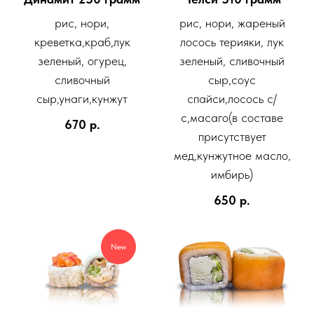
рис, нори,
рис, нори, жареный
креветка,краб,лук
лосось терияки, лук
зеленый, огурец,
зеленый, сливочный
сливочный
сыр,соус
сыр,унаги,кунжут
спайси,лосось с/
с,масаго(в составе
670
р.
присутствует
мед,кунжутное масло,
имбирь)
650
р.
New