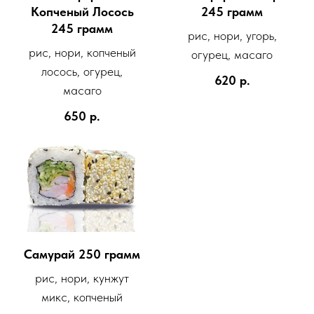
Копченый Лосось
245 грамм
245 грамм
рис, нори, угорь,
рис, нори, копченый
огурец, масаго
лосось, огурец,
620
р.
масаго
650
р.
Самурай 250 грамм
рис, нори, кунжут
микс, копченый