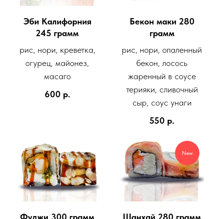
Эби Калифорния
Бекон маки 280
245 грамм
грамм
рис, нори, креветка,
рис, нори, опаленный
огурец, майонез,
бекон, лосось
масаго
жаренный в соусе
терияки, сливочный
600
р.
сыр, соус унаги
550
р.
New
Фуджи 300 грамм
Шанхай 280 грамм