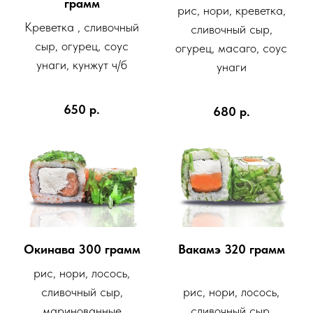
грамм
рис, нори, креветка,
Креветка , сливочный
сливочный сыр,
сыр, огурец, соус
огурец, масаго, соус
унаги, кунжут ч/б
унаги
650
р.
680
р.
Окинава 300 грамм
Вакамэ 320 грамм
рис, нори, лосось,
сливочный сыр,
рис, нори, лосось,
маринованные
сливочный сыр,