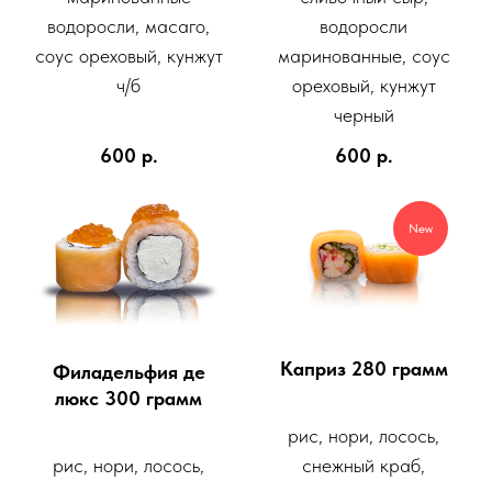
водоросли, масаго,
водоросли
соус ореховый, кунжут
маринованные, соус
ч/б
ореховый, кунжут
черный
600
р.
600
р.
New
Каприз 280 грамм
Филадельфия де
люкс 300 грамм
рис, нори, лосось,
снежный краб,
рис, нори, лосось,