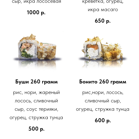
креветка, огурец,
сыр, икра лососевая
икра масаго
1000
р.
650
р.
Буши 260 грамм
Бонито 260 грамм
рис, нори, жареный
рис,нори, лосось,
лосось, сливочный
сливочный сыр,
сыр, соус терияки,
огурец, стружка тунца
огурец, стружка тунца
600
р.
500
р.