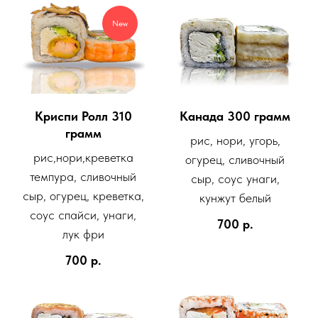
New
Криспи Ролл 310
Канада 300 грамм
грамм
рис, нори, угорь,
рис,нори,креветка
огурец, сливочный
темпура, сливочный
сыр, соус унаги,
сыр, огурец, креветка,
кунжут белый
соус спайси, унаги,
700
р.
лук фри
700
р.